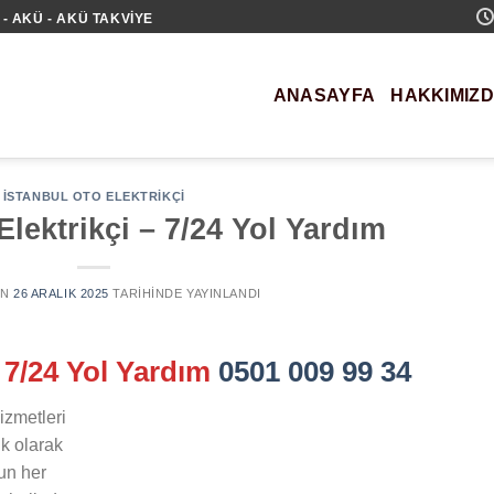
- AKÜ - AKÜ TAKVIYE
ANASAYFA
HAKKIMIZ
İSTANBUL OTO ELEKTRIKÇI
Elektrikçi – 7/24 Yol Yardım
AN
26 ARALIK 2025
TARIHINDE YAYINLANDI
– 7/24 Yol Yardım
0501 009 99 34
izmetleri
k olarak
’un her