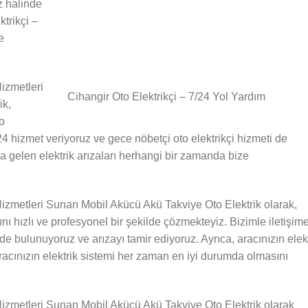
z halinde
ktrikçi –
e
izmetleri
Cihangir Oto Elektrikçi – 7/24 Yol Yardım
ik,
o
7/24 hizmet veriyoruz ve gece nöbetçi oto elektrikçi hizmeti de
gelen elektrik arızaları herhangi bir zamanda bize
Hizmetleri Sunan Mobil Akücü Akü Takviye Oto Elektrik olarak,
nı hızlı ve profesyonel bir şekilde çözmekteyiz. Bizimle iletişim
inde bulunuyoruz ve arızayı tamir ediyoruz. Ayrıca, aracınızın elek
racınızın elektrik sistemi her zaman en iyi durumda olmasını
Hizmetleri Sunan Mobil Akücü Akü Takviye Oto Elektrik olarak