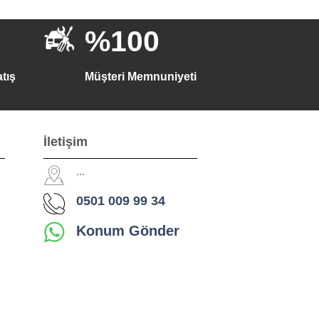
%100
tış
Müşteri Memnuniyeti
İletişim
...
0501 009 99 34
Konum Gönder