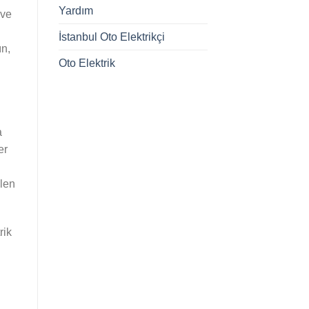
Yardım
 ve
İstanbul Oto Elektrikçi
ın,
Oto Elektrik
a
er
elen
rik