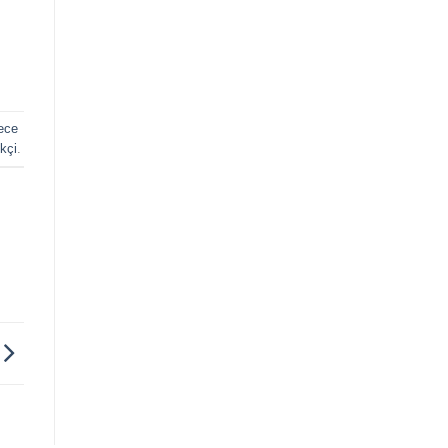
ece
kçi
.