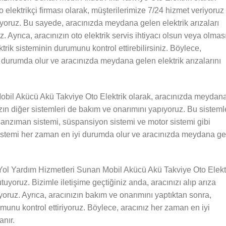
 elektrikçi firması olarak, müşterilerimize 7/24 hizmet veriyoruz
uyoruz. Bu sayede, aracınızda meydana gelen elektrik arızaları
 Ayrıca, aracınızın oto elektrik servis ihtiyacı olsun veya olmas
ktrik sisteminin durumunu kontrol ettirebilirsiniz. Böylece,
i durumda olur ve aracınızda meydana gelen elektrik arızalarını
Mobil Akücü Akü Takviye Oto Elektrik olarak, aracınızda meydan
nızın diğer sistemleri de bakım ve onarımını yapıyoruz. Bu sisteml
 şanzıman sistemi, süspansiyon sistemi ve motor sistemi gibi
r sistemi her zaman en iyi durumda olur ve aracınızda meydana g
 Yol Yardım Hizmetleri Sunan Mobil Akücü Akü Takviye Oto Elekt
uyoruz. Bizimle iletişime geçtiğiniz anda, aracınızı alıp arıza
yoruz. Ayrıca, aracınızın bakım ve onarımını yaptıktan sonra,
umunu kontrol ettiriyoruz. Böylece, aracınız her zaman en iyi
nır.