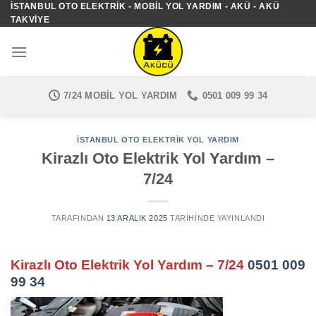
İSTANBUL OTO ELEKTRIK - MOBIL YOL YARDIM - AKÜ - AKÜ
İçeriğe
TAKVIYE
atla
7/24 MOBIL YOL YARDIM
0501 009 99 34
İSTANBUL OTO ELEKTRIK YOL YARDIM
Kirazlı Oto Elektrik Yol Yardım –
7/24
TARAFINDAN
13 ARALIK 2025
TARIHINDE YAYINLANDI
Kirazlı Oto Elektrik Yol Yardım – 7/24
0501 009
99 34