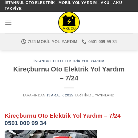
İSTANBUL OTO ELEKTRIK - MOBIL YOL YARDIM - AKÜ - AKÜ
İçeriğe
TAKVIYE
atla
7/24 MOBIL YOL YARDIM
0501 009 99 34
İSTANBUL OTO ELEKTRIK YOL YARDIM
Kireçburnu Oto Elektrik Yol Yardım
– 7/24
TARAFINDAN
13 ARALIK 2025
TARIHINDE YAYINLANDI
Kireçburnu Oto Elektrik Yol Yardım – 7/24
0501 009 99 34