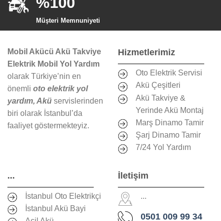
%100
Müşteri Memnuniyeti
Mobil Akücü Akü Takviye
Hizmetlerimiz
Elektrik Mobil Yol Yardım
Oto Elektrik Servisi
olarak Türkiye’nin en
Akü Çeşitleri
önemli
oto elektrik yol
Akü Takviye &
yardım, Akü
servislerinden
Yerinde Akü Montaj
biri olarak İstanbul’da
Marş Dinamo Tamir
faaliyet göstermekteyiz.
Şarj Dinamo Tamir
7/24 Yol Yardım
...
İletişim
İstanbul Oto Elektrikçi
...
İstanbul Akü Bayi
0501 009 99 34
Acil Akü