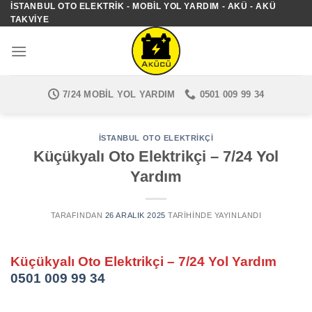
İSTANBUL OTO ELEKTRIK - MOBIL YOL YARDIM - AKÜ - AKÜ
İçeriğe
TAKVIYE
atla
7/24 MOBIL YOL YARDIM
0501 009 99 34
İSTANBUL OTO ELEKTRIKÇI
Küçükyalı Oto Elektrikçi – 7/24 Yol
Yardım
TARAFINDAN
26 ARALIK 2025
TARIHINDE YAYINLANDI
Küçükyalı Oto Elektrikçi – 7/24 Yol Yardım
0501 009 99 34