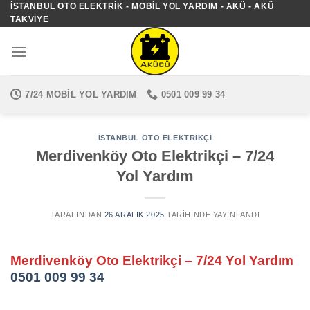
İSTANBUL OTO ELEKTRIK - MOBIL YOL YARDIM - AKÜ - AKÜ
İçeriğe
TAKVIYE
atla
7/24 MOBIL YOL YARDIM
0501 009 99 34
İSTANBUL OTO ELEKTRIKÇI
Merdivenköy Oto Elektrikçi – 7/24
Yol Yardım
TARAFINDAN
26 ARALIK 2025
TARIHINDE YAYINLANDI
Merdivenköy Oto Elektrikçi – 7/24 Yol Yardım
0501 009 99 34