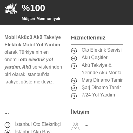
%100
Müşteri Memnuniyeti
Mobil Akücü Akü Takviye
Hizmetlerimiz
Elektrik Mobil Yol Yardım
Oto Elektrik Servisi
olarak Türkiye’nin en
Akü Çeşitleri
önemli
oto elektrik yol
Akü Takviye &
yardım, Akü
servislerinden
Yerinde Akü Montaj
biri olarak İstanbul’da
Marş Dinamo Tamir
faaliyet göstermekteyiz.
Şarj Dinamo Tamir
7/24 Yol Yardım
...
İletişim
İstanbul Oto Elektrikçi
...
İstanbul Akü Bayi