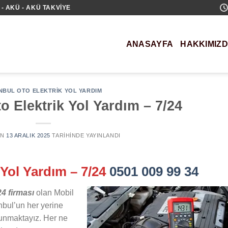
- AKÜ - AKÜ TAKVIYE
ANASAYFA
HAKKIMIZ
NBUL OTO ELEKTRIK YOL YARDIM
 Elektrik Yol Yardım – 7/24
AN
13 ARALIK 2025
TARIHINDE YAYINLANDI
 Yol Yardım – 7/24
0501 009 99 34
24 firması
olan Mobil
nbul’un her yerine
 sunmaktayız. Her ne