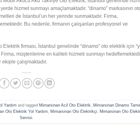
ı Mobil Akücü Akü Takviye Oto Elektrik, İstanbul genelinde hizm
r yerde hizmet sunmayı amaçlamaktadır. “dinamo” markasının ot
izmetleri de İstanbul’un her yerinde sunmaktadır. Firma,
lemektedir. Bu nedenle, firmanın çalışanları profesyonel ve
lektrik firması, İstanbul genelinde “dinamo” oto elektrik için “y
. Firma, müşterilerine en kaliteli hizmeti sunmayı hedeflemektedi
 ekiple çalışmaktadır.
Yol Yardım
and tagged
Mimarsinan Acil Oto Elektrik
,
Mimarsinan Dinamo Tami
an Oto Elektrik Yol Yardım
,
Mimarsinan Oto Elektrikçi
,
Mimarsinan Oto Elektr
Servisi
.