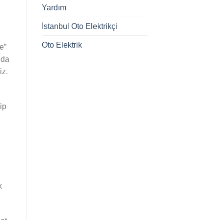
Yardım
İstanbul Oto Elektrikçi
Oto Elektrik
e”
nda
iz.
ip
k