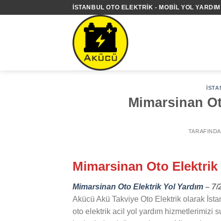
İçeriğe
İSTANBUL OTO ELEKTRIK - MOBIL YOL YARDIM 
atla
İSTA
Mimarsinan Oto
TARAFIND
Mimarsinan Oto Elektrik
Mimarsinan Oto Elektrik Yol Yardım
– 7/
Akücü Akü Takviye Oto Elektrik olarak İsta
oto elektrik acil yol yardım hizmetlerimizi