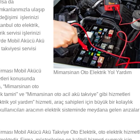
lsa da
mkanlarımızla ulaşıp
değişimi işlerinizi
anbul oto elektrik,
k servisi işlerinizi
irde Mobil Akücü Akü
 takviyesi servisi
irması Mobil Akücü
Mimarsinan Oto Elektrik Yol Yardım
etleri konusunda
a, “Mimarsinan oto
ik tamiri” ve “Mimarsinan oto acil akü takviye” gibi hizmetleri
rik yol yardım” hizmeti, araç sahipleri için büyük bir kolaylık
ullanıcıları aracının elektrik sisteminde meydana gelen arızalar
rması Mobil Akücü Akü Takviye Oto Elektrik, oto elektrik hizmetl
ektedir. Firma, müşterilerine en kaliteli hizmeti sunmak için