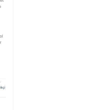
et
o
ol
r
r
ikçi