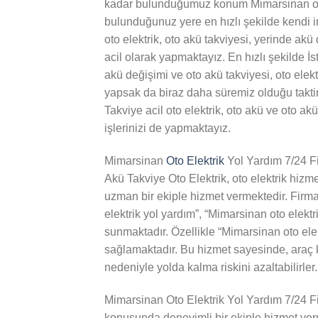
kadar bulunduğumuz konum Mimarsinan o
bulunduğunuz yere en hızlı şekilde kendi i
oto elektrik, oto akü takviyesi, yerinde akü 
acil olarak yapmaktayız. En hızlı şekilde İst
akü değişimi ve oto akü takviyesi, oto elektri
yapsak da biraz daha süremiz olduğu takt
Takviye acil oto elektrik, oto akü ve oto akü
işlerinizi de yapmaktayız.
Mimarsinan
Oto Elektrik
Yol Yardım 7/24 F
Akü Takviye Oto Elektrik, oto elektrik hizm
uzman bir ekiple hizmet vermektedir. Firm
elektrik yol yardım”, “Mimarsinan oto elektr
sunmaktadır. Özellikle “Mimarsinan oto elekt
sağlamaktadır. Bu hizmet sayesinde, araç k
nedeniyle yolda kalma riskini azaltabilirler.
Mimarsinan Oto Elektrik Yol Yardım 7/24 Fi
konusunda deneyimli bir ekiple hizmet verm