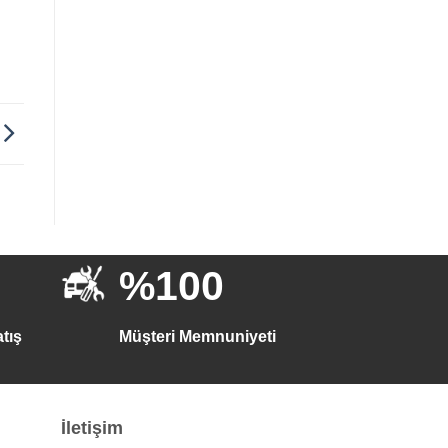
%100
tış
Müşteri Memnuniyeti
İletişim