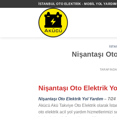
İçeriğe
İSTANBUL OTO ELEKTRIK - MOBIL YOL YARDIM 
atla
İSTA
Nişantaşı Oto
TARAFIND
Nişantaşı Oto Elektrik Y
Nişantaşı Oto Elektrik Yol Yardım
– 7/24 
Akücü Akü Takviye Oto Elektrik olarak İsta
oto elektrik acil yol yardım hizmetlerimizi