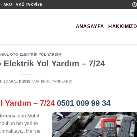
- AKÜ - AKÜ TAKVIYE
ANASAYFA
HAKKIMIZ
NBUL OTO ELEKTRIK YOL YARDIM
 Elektrik Yol Yardım – 7/24
AN
13 ARALIK 2025
TARIHINDE YAYINLANDI
ol Yardım – 7/24
0501 009 99 34
firması
olan Mobil
nbul’un her yerine
 sunmaktayız. Her ne