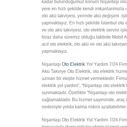
kadar bulunduğumuz konum Nişantaşı ols
yere en hızlı şekilde kendi imkanlarımızla u
oto akü takviyesi, yerinde akü değişimi işle
yapmaktayız. En hızlı şekilde İstanbul oto e
ve oto akü takviyesi, oto elektrik servisi iş
biraz daha süremiz olduğu taktirde Mobil 
acil oto elektrik, oto akü ve oto akü takviyes
yapmaktayız.
Nişantaşı
Oto Elektrik
Yol Yardım 7/24 Fir
Akü Takviye Oto Elektrik, oto elektrik hizm
uzman bir ekiple hizmet vermektedir. Firma
elektrik yol yardım”, “Nişantaşı oto elektrik 
sunmaktadır. Özellikle “Nişantaşı oto elektr
sağlamaktadır. Bu hizmet sayesinde, araç k
nedeniyle yolda kalma riskini azaltabilirler.
Nişantaşı Oto Elektrik Yol Yardım 7/24 Firm
konusunda deneyimli bir ekiple hizmet verm