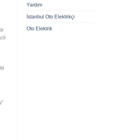
Yardım
İstanbul Oto Elektrikçi
Oto Elektrik
bi
cil
ip
ü”