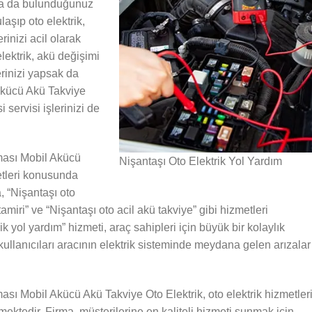
a da bulunduğunuz
laşıp oto elektrik,
rinizi acil olarak
lektrik, akü değişimi
lerinizi yapsak da
Akücü Akü Takviye
i servisi işlerinizi de
ması Mobil Akücü
Nişantaşı Oto Elektrik Yol Yardım
etleri konusunda
, “Nişantaşı oto
tamiri” ve “Nişantaşı oto acil akü takviye” gibi hizmetleri
ik yol yardım” hizmeti, araç sahipleri için büyük bir kolaylık
ullanıcıları aracının elektrik sisteminde meydana gelen arızalar
ası Mobil Akücü Akü Takviye Oto Elektrik, oto elektrik hizmetler
ektedir. Firma, müşterilerine en kaliteli hizmeti sunmak için