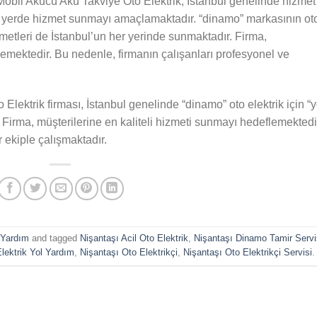
Mobil Akücü Akü Takviye Oto Elektrik, İstanbul genelinde hizmet
r yerde hizmet sunmayı amaçlamaktadır. “dinamo” markasının ot
izmetleri de İstanbul’un her yerinde sunmaktadır. Firma,
lemektedir. Bu nedenle, firmanın çalışanları profesyonel ve
lektrik firması, İstanbul genelinde “dinamo” oto elektrik için “y
. Firma, müşterilerine en kaliteli hizmeti sunmayı hedeflemektedi
 ekiple çalışmaktadır.
l Yardım
and tagged
Nişantaşı Acil Oto Elektrik
,
Nişantaşı Dinamo Tamir Servi
lektrik Yol Yardım
,
Nişantaşı Oto Elektrikçi
,
Nişantaşı Oto Elektrikçi Servisi
.