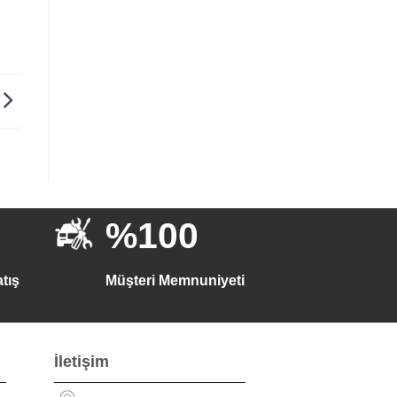
%100
tış
Müşteri Memnuniyeti
İletişim