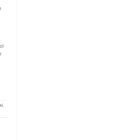
o
ol
r
si
,