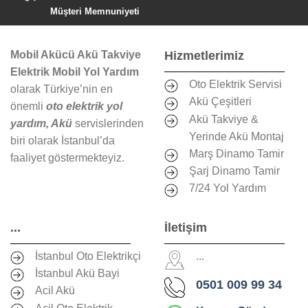
Müşteri Memnuniyeti
Mobil Akücü Akü Takviye
Hizmetlerimiz
Elektrik Mobil Yol Yardım
Oto Elektrik Servisi
olarak Türkiye’nin en
Akü Çeşitleri
önemli
oto elektrik yol
Akü Takviye &
yardım, Akü
servislerinden
Yerinde Akü Montaj
biri olarak İstanbul’da
Marş Dinamo Tamir
faaliyet göstermekteyiz.
Şarj Dinamo Tamir
7/24 Yol Yardım
...
İletişim
İstanbul Oto Elektrikçi
...
İstanbul Akü Bayi
0501 009 99 34
Acil Akü