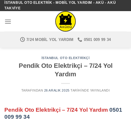
İSTANBUL OTO ELEKTRIK - MOBIL YOL YARDIM - AKÜ - AKÜ
İçeriğe
TAKVIYE
atla
7/24 MOBIL YOL YARDIM
0501 009 99 34
İSTANBUL OTO ELEKTRIKÇI
Pendik Oto Elektrikçi – 7/24 Yol
Yardım
TARAFINDAN
26 ARALIK 2025
TARIHINDE YAYINLANDI
Pendik Oto Elektrikçi – 7/24 Yol Yardım
0501
009 99 34