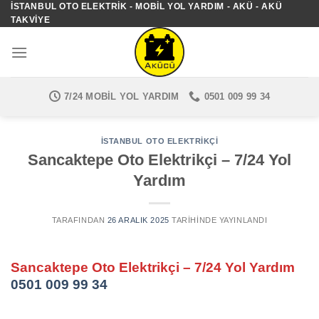
İSTANBUL OTO ELEKTRIK - MOBIL YOL YARDIM - AKÜ - AKÜ
İçeriğe
TAKVIYE
atla
7/24 MOBIL YOL YARDIM
0501 009 99 34
İSTANBUL OTO ELEKTRIKÇI
Sancaktepe Oto Elektrikçi – 7/24 Yol
Yardım
TARAFINDAN
26 ARALIK 2025
TARIHINDE YAYINLANDI
Sancaktepe Oto Elektrikçi – 7/24 Yol Yardım
0501 009 99 34